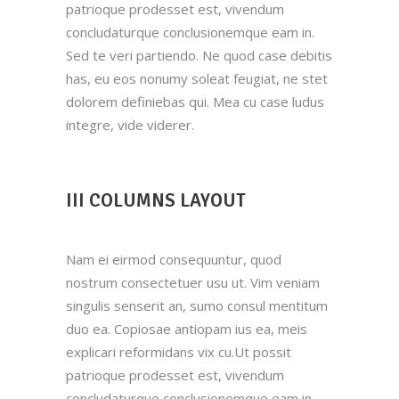
patrioque prodesset est, vivendum
concludaturque conclusionemque eam in.
Sed te veri partiendo. Ne quod case debitis
has, eu eos nonumy soleat feugiat, ne stet
dolorem definiebas qui. Mea cu case ludus
integre, vide viderer.
III COLUMNS LAYOUT
Nam ei eirmod consequuntur, quod
nostrum consectetuer usu ut. Vim veniam
singulis senserit an, sumo consul mentitum
duo ea. Copiosae antiopam ius ea, meis
explicari reformidans vix cu.Ut possit
patrioque prodesset est, vivendum
concludaturque conclusionemque eam in.