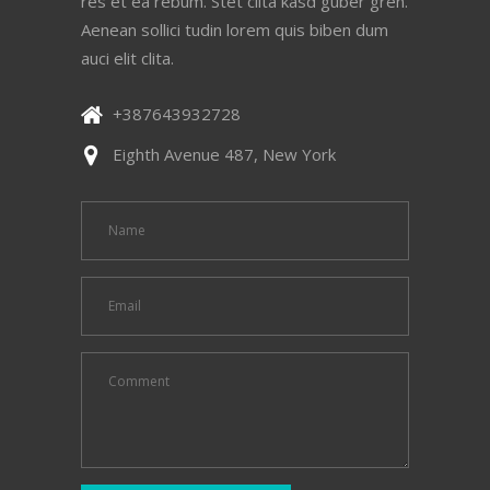
res et ea rebum. Stet clita kasd guber gren.
Aenean sollici tudin lorem quis biben dum
auci elit clita.
+387643932728
Eighth Avenue 487, New York